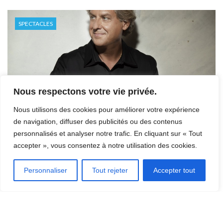
SPECTACLES
Nous respectons votre vie privée.
Nous utilisons des cookies pour améliorer votre expérience
Alain Lefebvre – Opus 7
de navigation, diffuser des publicités ou des contenus
personnalisés et analyser notre trafic. En cliquant sur « Tout
01 mai 2022
accepter », vous consentez à notre utilisation des cookies.
Débute à 07:00 PM
Salle Dussault
Personnaliser
Tout rejeter
Accepter tout
SPECTACLES