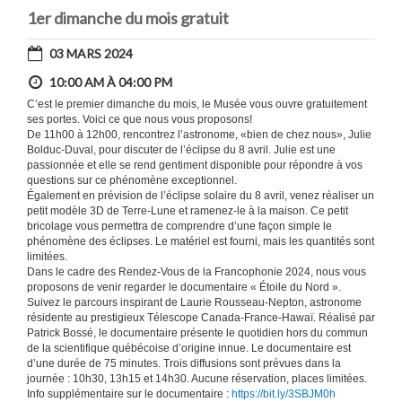
1er dimanche du mois gratuit
03 MARS 2024
10:00 AM À 04:00 PM
C’est le premier dimanche du mois, le Musée vous ouvre gratuitement
ses portes. Voici ce que nous vous proposons!
De 11h00 à 12h00, rencontrez l’astronome, «bien de chez nous», Julie
Bolduc-Duval, pour discuter de l’éclipse du 8 avril. Julie est une
passionnée et elle se rend gentiment disponible pour répondre à vos
questions sur ce phénomène exceptionnel.
Également en prévision de l’éclipse solaire du 8 avril, venez réaliser un
petit modèle 3D de Terre-Lune et ramenez-le à la maison. Ce petit
bricolage vous permettra de comprendre d’une façon simple le
phénomène des éclipses. Le matériel est fourni, mais les quantités sont
limitées.
Dans le cadre des Rendez-Vous de la Francophonie 2024, nous vous
proposons de venir regarder le documentaire « Étoile du Nord ».
Suivez le parcours inspirant de Laurie Rousseau-Nepton, astronome
résidente au prestigieux Télescope Canada-France-Hawaï. Réalisé par
Patrick Bossé, le documentaire présente le quotidien hors du commun
de la scientifique québécoise d’origine innue. Le documentaire est
d’une durée de 75 minutes. Trois diffusions sont prévues dans la
journée : 10h30, 13h15 et 14h30. Aucune réservation, places limitées.
Info supplémentaire sur le documentaire :
https://bit.ly/3SBJM0h