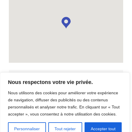
Minéro – Musée de Thetford | KB3
Nous respectons votre vie privée.
711, boul. Frontenac Ouest, Thetford Mines, G6G 7Y8
Nous utilisons des cookies pour améliorer votre expérience
Téléphone: (418) 335-2123
de navigation, diffuser des publicités ou des contenus
personnalisés et analyser notre trafic. En cliquant sur « Tout
accepter », vous consentez à notre utilisation des cookies.
Contact: Minéro
Personnaliser
Tout rejeter
Accepter tout