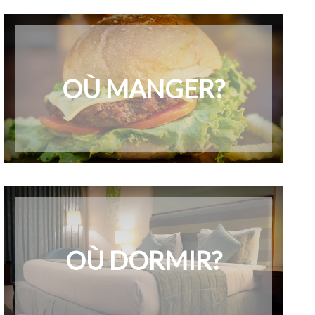
OÙ MANGER?
OÙ DORMIR?