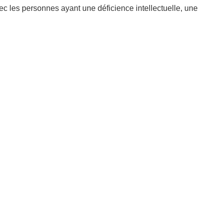
 les personnes ayant une déficience intellectuelle, une
fants, les aînés, les personnes immigrantes, bref toute la
ation au même projet de tous ces gens, mais surtout, nous
ns de moyens pour permettre à leur clientèle de poursuivre
1er mai pour avoir votre médaille
t des techniques d'éducation spécialisée | 418-281-1581