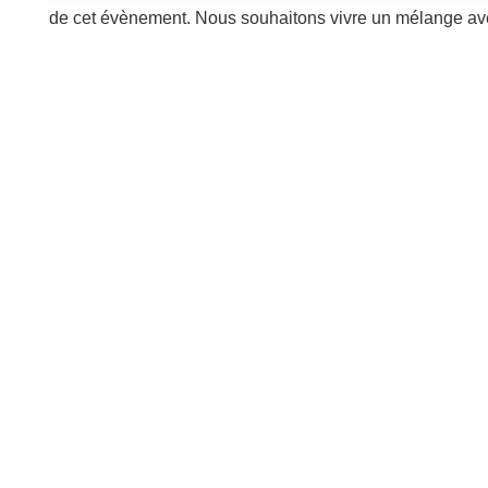
de cet évènement. Nous souhaitons vivre un mélange avec
déficience physique, des problèmes de dépendance, les en
population. L'inclusion se révèlera par la même particip
l'espérons, par la façon dont les organisations se dotero
cette socialisation.
Vous avez jusqu'au 13 mai, mais inscrivez-vous avant le 
:
https://lepointdevente.com/billets/24hinclusif
Source : LISA-MARIE BILODEAU Enseignante départemen
Cégep de Thetford