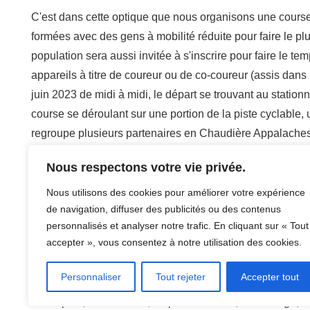
C'est dans cette optique que nous organisons une course
formées avec des gens à mobilité réduite pour faire le plu
population sera aussi invitée à s'inscrire pour faire le t
appareils à titre de coureur ou de co-coureur (assis dans
juin 2023 de midi à midi, le départ se trouvant au stati
course se déroulant sur une portion de la piste cyclable
regroupe plusieurs partenaires en Chaudière Appalaches e
sous l'organisation de deux OBNL, Réseau Autonomie Sa
Nous respectons votre vie privée.
L'évènement jouera aussi un rôle de levée de fond pour
Nous utilisons des cookies pour améliorer votre expérience
vit avec la dystrophie musculaire et n'a pas accès aux s
de navigation, diffuser des publicités ou des contenus
personnalisés et analyser notre trafic. En cliquant sur « Tout
d'accéder au sous-sol.
accepter », vous consentez à notre utilisation des cookies.
C'est un projet rassembleur qui mettra en contact les diff
Personnaliser
Tout rejeter
Accepter tout
Appalaches avec les milieux scolaires et résidences, da
de respect, d'innovation, de persévérance, de courage, d'i