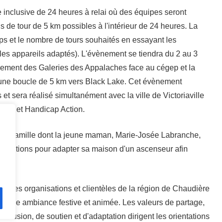
 inclusive de 24 heures à relai où des équipes seront
s de tour de 5 km possibles à l'intérieur de 24 heures. La
emps et le nombre de tours souhaités en essayant les
 les appareils adaptés). L'évènement se tiendra du 2 au 3
onnement des Galeries des Appalaches face au cégep et la
, une boucle de 5 km vers Black Lake. Cet évènement
t sera réalisé simultanément avec la ville de Victoriaville
nté et Handicap Action.
 une famille dont la jeune maman, Marie-Josée Labranche,
ubventions pour adapter sa maison d'un ascenseur afin
érentes organisations et clientèles de la région de Chaudière
ns une ambiance festive et animée. Les valeurs de partage,
nclusion, de soutien et d'adaptation dirigent les orientations