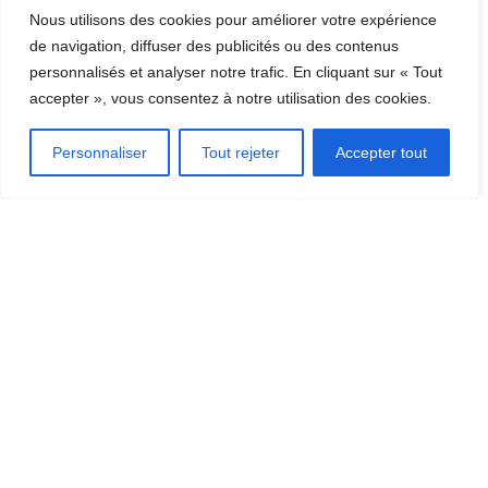
Nous utilisons des cookies pour améliorer votre expérience
de navigation, diffuser des publicités ou des contenus
personnalisés et analyser notre trafic. En cliquant sur « Tout
accepter », vous consentez à notre utilisation des cookies.
Bibliothèque collégiale et municipale
de Thetford Mines
Personnaliser
Tout rejeter
Accepter tout
671 Boulevard Frontenac O, Thetford Mines, QC G6G 1N1
DÉCOUVRIR LA RÉGION
[CLIQUEZ ICI]