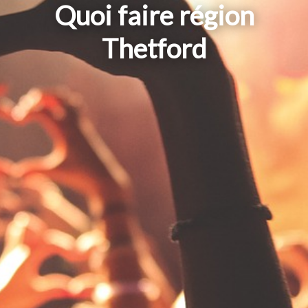
Quoi faire région
Thetford