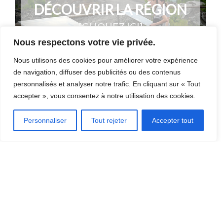
DÉCOUVRIR LA RÉGION
[CLIQUEZ ICI]
Nous respectons votre vie privée.
Nous utilisons des cookies pour améliorer votre expérience
de navigation, diffuser des publicités ou des contenus
personnalisés et analyser notre trafic. En cliquant sur « Tout
accepter », vous consentez à notre utilisation des cookies.
OÙ MANGER?
Personnaliser
Tout rejeter
Accepter tout
OÙ DORMIR?