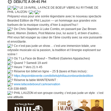
DÉBUTE À 09:45 PM
LE 19 AVRIL, LA FACE DE BOEUF VIBRE AU RYTHME DE
PHIL LAUZON !
Préparez-vous pour une soirée légendaire avec le nouveau spectacle
Bearded Edition de Phil Lauzon — un hommage aux grandes voix
barbues de la musique country, d’hier à aujourd’hui !
De Chris Stapleton à Luke Combs, en passant par Zac Brown
Band, Warren Zeiders, Post Malone (oui, lui aussi !), et bien d’autres…
Phil vous fait voyager au cœur de l’âme country avec sa voix puissante
et envoûtante.
Ce n’est pas juste un show… c’est une immersion totale, une
odyssée musicale où la passion, la tradition et l’énergie explosent sur
scène !
Où ? La Face de Boeuf – Thetford (Galeries Appalaches)
Quand ? Samedi 19 avril
Heure ? Vers 21 h 45
Réserve ton billet en ligne – 25 $ (taxes et frais inclus) :
https://lepointdevente.com/billets/phillauzonbeardededition
Réserve ta table MAINTENANT :
www.lafacedeboeuf.ca/reservation
418-338-8865
PHIL LAUZON et son groupe country, c’est pas juste un style : c’est
une attitude.