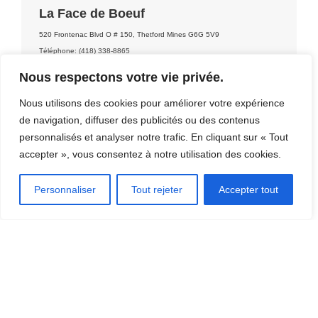
La Face de Boeuf
520 Frontenac Blvd O # 150, Thetford Mines G6G 5V9
Téléphone: (418) 338-8865
Nous respectons votre vie privée.
Contact: La Face de Boeuf
Nous utilisons des cookies pour améliorer votre expérience
de navigation, diffuser des publicités ou des contenus
personnalisés et analyser notre trafic. En cliquant sur « Tout
accepter », vous consentez à notre utilisation des cookies.
Personnaliser
Tout rejeter
Accepter tout
DÉCOUVRIR LA RÉGION
[CLIQUEZ ICI]