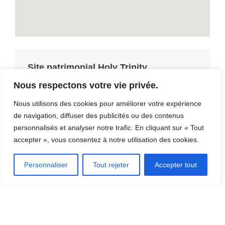
Site patrimonial Holy Trinity
173, chemin Gosford, Irlande, G6H 2N7
Nous respectons votre vie privée.
Nous utilisons des cookies pour améliorer votre expérience
de navigation, diffuser des publicités ou des contenus
Contact: Verte Irlande
personnalisés et analyser notre trafic. En cliquant sur « Tout
accepter », vous consentez à notre utilisation des cookies.
Personnaliser
Tout rejeter
Accepter tout
DÉCOUVRIR LA RÉGION
[CLIQUEZ ICI]