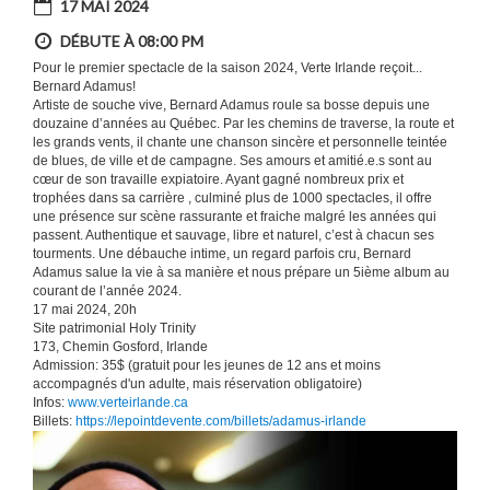
17 MAI 2024
DÉBUTE À 08:00 PM
Pour le premier spectacle de la saison 2024, Verte Irlande reçoit...
Bernard Adamus!
Artiste de souche vive, Bernard Adamus roule sa bosse depuis une
douzaine d’années au Québec. Par les chemins de traverse, la route et
les grands vents, il chante une chanson sincère et personnelle teintée
de blues, de ville et de campagne. Ses amours et amitié.e.s sont au
cœur de son travaille expiatoire. Ayant gagné nombreux prix et
trophées dans sa carrière , culminé plus de 1000 spectacles, il offre
une présence sur scène rassurante et fraiche malgré les années qui
passent. Authentique et sauvage, libre et naturel, c’est à chacun ses
tourments. Une débauche intime, un regard parfois cru, Bernard
Adamus salue la vie à sa manière et nous prépare un 5ième album au
courant de l’année 2024.
17 mai 2024, 20h
Site patrimonial Holy Trinity
173, Chemin Gosford, Irlande
Admission: 35$ (gratuit pour les jeunes de 12 ans et moins
accompagnés d'un adulte, mais réservation obligatoire)
Infos:
www.verteirlande.ca
Billets:
https://lepointdevente.com/billets/adamus-irlande