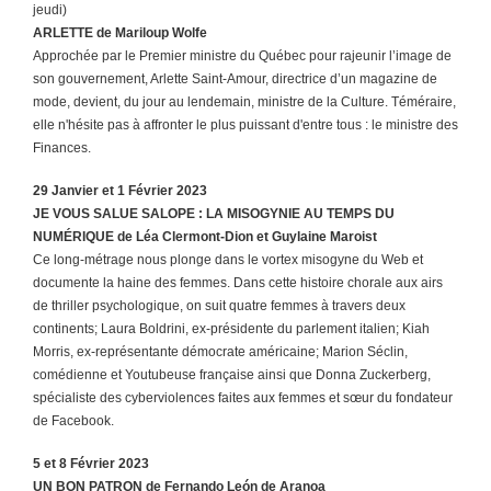
jeudi)
ARLETTE
de Mariloup Wolfe
Approchée par le Premier ministre du Québec pour rajeunir l’image de
son gouvernement, Arlette Saint-Amour, directrice d’un magazine de
mode, devient, du jour au lendemain, ministre de la Culture. Téméraire,
elle n'hésite pas à affronter le plus puissant d'entre tous : le ministre des
Finances.
29 Janvier et
1 Février 2023
JE VOUS SALUE SALOPE : LA MISOGYNIE AU TEMPS DU
NUMÉRIQUE
de Léa Clermont-Dion et Guylaine Maroist
Ce long-métrage nous plonge dans le vortex misogyne du Web et
documente la haine des femmes. Dans cette
histoire chorale aux airs
de thriller psychologique, on suit quatre femmes à travers deux
continents; Laura
Boldrini, ex-présidente du parlement italien; Kiah
Morris, ex-représentante démocrate américaine; Marion Séclin,
comédienne et Youtubeuse française ainsi que Donna Zuckerberg,
spécialiste des cyberviolences faites aux
femmes et sœur du fondateur
de Facebook.
5 et 8 Février 2023
UN BON PATRON
de Fernando León de Aranoa