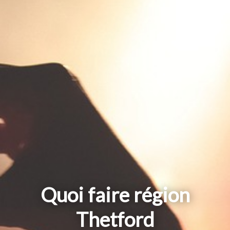
Quoi faire région
Thetford