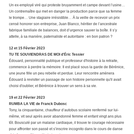
Un ex-employé viré qui proteste bruyamment et campe devant l’usine…
Un contremaître qui met en danger la production parce que sa femme
le trompe… Une stagiaire irrésistible… À la veille de recevoir un prix
censé honorer son entreprise, Juan Blanco, héritier de l’ancestrale
fabrique familiale de balances, doit d’urgence sauver la boîte. Il s’y
attelle, à sa manière, paternaliste et autoritaire : en bon patron ?
12 et 15 Février 2023
TU TE SOUVIENDRAS DE MOI d'Éric Tessier
Édouard, personnalité publique et professeur d'histoire à la retraite,
commence à perdre la mémoire. Il est placé sous la garde de Bérénice,
une jeune fille un peu rebelle et perdue. Leur rencontre amènera
Édouard à revisiter un passage de son histoire personnelle qu'il avait
choisi d'oublier, et Bérénice à trouver un sens à sa vie.
19 et 22 Février 2023
RUMBA LA VIE
de Franck Dubosc
Tony, la cinquantaine, chauffeur d’autobus scolaire renfermé sur lui-
même, vit seul après avoir abandonné femme et enfant vingt ans plus
tôt. Bousculé par un malaise cardiaque, il trouve le courage nécessaire
pour affronter son passé et s’inscrire incognito dans le cours de danse