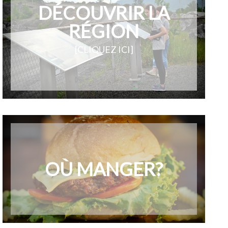
DÉCOUVRIR LA
RÉGION
[CLIQUEZ ICI]
OÙ MANGER?