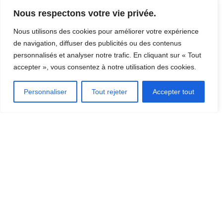
Contact: Diffusion TRAM
Nous respectons votre vie privée.
Nous utilisons des cookies pour améliorer votre expérience
de navigation, diffuser des publicités ou des contenus
personnalisés et analyser notre trafic. En cliquant sur « Tout
accepter », vous consentez à notre utilisation des cookies.
DÉCOUVRIR LA RÉGION
[CLIQUEZ ICI]
Personnaliser
Tout rejeter
Accepter tout
OÙ MANGER?