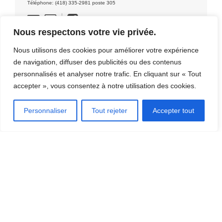
Téléphone: (418) 335-2981 poste 305
Nous respectons votre vie privée.
Contact: Ville de Thetford Mines
Nous utilisons des cookies pour améliorer votre expérience
de navigation, diffuser des publicités ou des contenus
personnalisés et analyser notre trafic. En cliquant sur « Tout
accepter », vous consentez à notre utilisation des cookies.
DÉCOUVRIR LA RÉGION
Personnaliser
Tout rejeter
Accepter tout
[CLIQUEZ ICI]
OÙ MANGER?