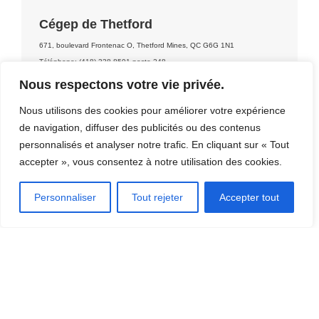
Cégep de Thetford
671, boulevard Frontenac O, Thetford Mines, QC G6G 1N1
Téléphone: (418) 338-8591 poste 248
Nous respectons votre vie privée.
Nous utilisons des cookies pour améliorer votre expérience
Contact: Réseau des bibliothèques publiques de Thetford
de navigation, diffuser des publicités ou des contenus
personnalisés et analyser notre trafic. En cliquant sur « Tout
accepter », vous consentez à notre utilisation des cookies.
Personnaliser
Tout rejeter
Accepter tout
DÉCOUVRIR LA RÉGION
[CLIQUEZ ICI]