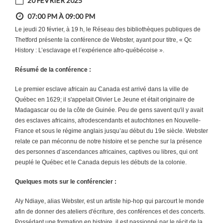
20 FÉVRIER 2025
07:00 PM À 09:00 PM
Le jeudi 20 février, à 19 h, le Réseau des bibliothèques publiques de
Thetford présente la conférence de Webster, ayant pour titre, « Qc
History : L’esclavage et l’expérience afro-québécoise ».
Résumé de la conférence :
Le premier esclave africain au Canada est arrivé dans la ville de
Québec en 1629; il s'appelait Olivier Le Jeune et était originaire de
Madagascar ou de la côte de Guinée. Peu de gens savent qu'il y avait
des esclaves africains, afrodescendants et autochtones en Nouvelle-
France et sous le régime anglais jusqu’au début du 19e siècle. Webster
relate ce pan méconnu de notre histoire et se penche sur la présence
des personnes d’ascendances africaines, captives ou libres, qui ont
peuplé le Québec et le Canada depuis les débuts de la colonie.
Quelques mots sur le conférencier :
Aly Ndiaye, alias Webster, est un artiste hip-hop qui parcourt le monde
afin de donner des ateliers d'écriture, des conférences et des concerts.
Possédant une formation en histoire, il est passionné par le récit de la