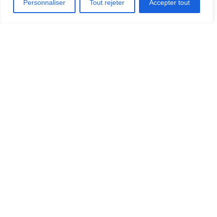
Personnaliser
Tout rejeter
Accepter tout
OÙ MANGER?
OÙ DORMIR?