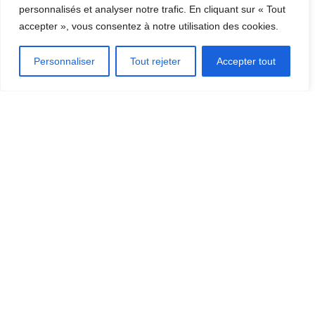
DÉCOUVRIR LA RÉGION
personnalisés et analyser notre trafic. En cliquant sur « Tout
accepter », vous consentez à notre utilisation des cookies.
[CLIQUEZ ICI]
Personnaliser
Tout rejeter
Accepter tout
OÙ MANGER?
OÙ DORMIR?