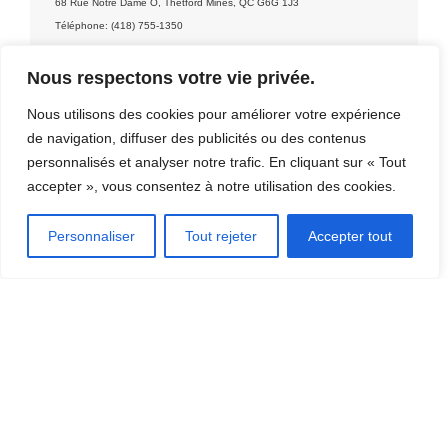
68 Rue Notre Dame O, Thetford Mines, QC G6G 1J3
Téléphone: (418) 755-1350
Nous respectons votre vie privée.
Contact: Porte d'à Côté, microbrasserie
Nous utilisons des cookies pour améliorer votre expérience
de navigation, diffuser des publicités ou des contenus
personnalisés et analyser notre trafic. En cliquant sur « Tout
accepter », vous consentez à notre utilisation des cookies.
DÉCOUVRIR LA RÉGION
Personnaliser
Tout rejeter
Accepter tout
[CLIQUEZ ICI]