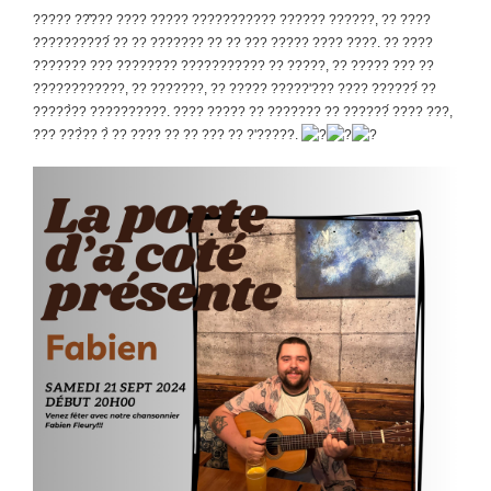
????? ??̂??? ???? ????? ??????????? ?????? ??????, ?? ????
??????????́ ?? ?? ??????? ?? ?? ??? ????? ???? ????. ?? ????
??????? ??? ???????? ??????????? ?? ?????, ?? ????? ??? ??
????????????, ?? ???????, ?? ????? ?????'??? ???? ??????́ ??
?????̀?? ??????????. ???? ????? ?? ??????? ?? ??????́ ???? ???,
??? ???̀?? ?̀ ?? ???? ?? ?? ??? ?? ?'?????.