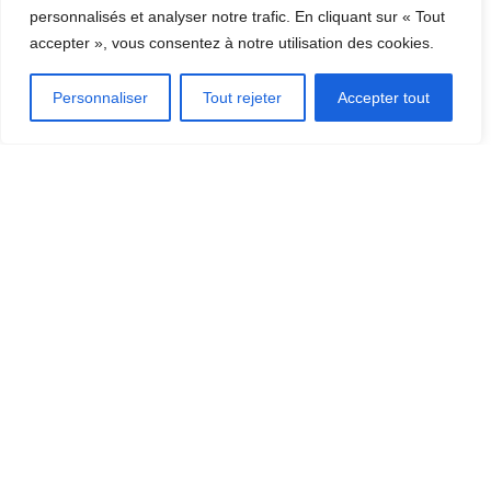
DÉCOUVRIR LA RÉGION
personnalisés et analyser notre trafic. En cliquant sur « Tout
accepter », vous consentez à notre utilisation des cookies.
[CLIQUEZ ICI]
Personnaliser
Tout rejeter
Accepter tout
OÙ MANGER?
OÙ DORMIR?