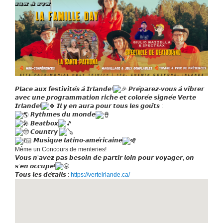
𝙋𝙡𝙖𝙘𝙚 𝙖𝙪𝙭 𝙛𝙚𝙨𝙩𝙞𝙫𝙞𝙩𝙚́𝙨 𝙖̀ 𝙄𝙧𝙡𝙖𝙣𝙙𝙚!
𝙋𝙧𝙚́𝙥𝙖𝙧𝙚𝙯-𝙫𝙤𝙪𝙨 𝙖̀ 𝙫𝙞𝙗𝙧𝙚𝙧
𝙖𝙫𝙚𝙘 𝙪𝙣𝙚 𝙥𝙧𝙤𝙜𝙧𝙖𝙢𝙢𝙖𝙩𝙞𝙤𝙣 𝙧𝙞𝙘𝙝𝙚 𝙚𝙩 𝙘𝙤𝙡𝙤𝙧𝙚́𝙚 𝙨𝙞𝙜𝙣𝙚́𝙚 𝙑𝙚𝙧𝙩𝙚
𝙄𝙧𝙡𝙖𝙣𝙙𝙚!
𝙄𝙡 𝙮 𝙚𝙣 𝙖𝙪𝙧𝙖 𝙥𝙤𝙪𝙧 𝙩𝙤𝙪𝙨 𝙡𝙚𝙨 𝙜𝙤𝙪̂𝙩𝙨 :
𝙍𝙮𝙩𝙝𝙢𝙚𝙨 𝙙𝙪 𝙢𝙤𝙣𝙙𝙚
𝘽𝙚𝙖𝙩𝙗𝙤𝙭
𝘾𝙤𝙪𝙣𝙩𝙧𝙮
𝙈𝙪𝙨𝙞𝙦𝙪𝙚 𝙡𝙖𝙩𝙞𝙣𝙤-𝙖𝙢𝙚́𝙧𝙞𝙘𝙖𝙞𝙣𝙚
Même un Concours de menteries!
𝙑𝙤𝙪𝙨 𝙣’𝙖𝙫𝙚𝙯 𝙥𝙖𝙨 𝙗𝙚𝙨𝙤𝙞𝙣 𝙙𝙚 𝙥𝙖𝙧𝙩𝙞𝙧 𝙡𝙤𝙞𝙣 𝙥𝙤𝙪𝙧 𝙫𝙤𝙮𝙖𝙜𝙚𝙧, 𝙤𝙣
𝙨’𝙚𝙣 𝙤𝙘𝙘𝙪𝙥𝙚!
𝙏𝙤𝙪𝙨 𝙡𝙚𝙨 𝙙𝙚́𝙩𝙖𝙞𝙡𝙨 :
https://verteirlande.ca/