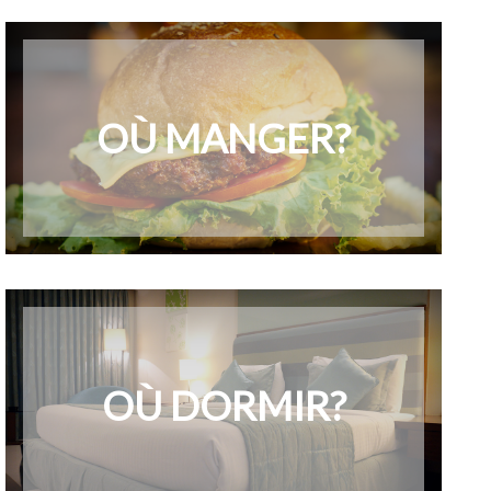
OÙ MANGER?
OÙ DORMIR?