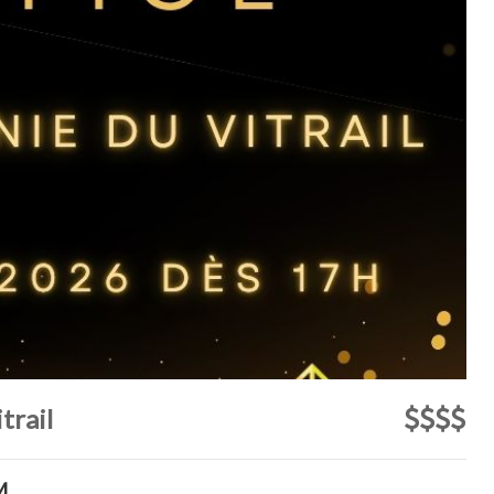
trail
M