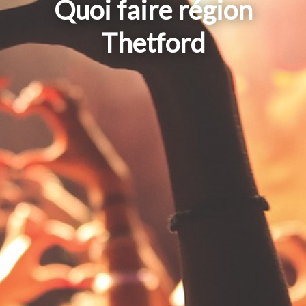
Quoi faire région
Thetford