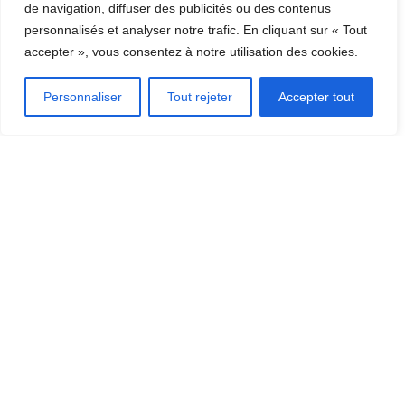
de navigation, diffuser des publicités ou des contenus
Le Vitrail – Espace culturel
personnalisés et analyser notre trafic. En cliquant sur « Tout
accepter », vous consentez à notre utilisation des cookies.
1254 Rue Sainte Marthe Thetford Mines, QC G6G 4H9
Personnaliser
Tout rejeter
Accepter tout
Contact: Le Vitrail - Espace Culturel
DÉCOUVRIR LA RÉGION
[CLIQUEZ ICI]