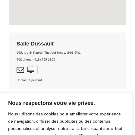
Salle Dussault
565, rue St-Patrick, Thetford Mines, G6G 5W1
Téléphone: (418) 755-1305
Contact: Spect'Art
Nous respectons votre vie privée.
Nous utilisons des cookies pour améliorer votre expérience
DÉCOUVRIR LA RÉGION
de navigation, diffuser des publicités ou des contenus
personnalisés et analyser notre trafic. En cliquant sur « Tout
[CLIQUEZ ICI]