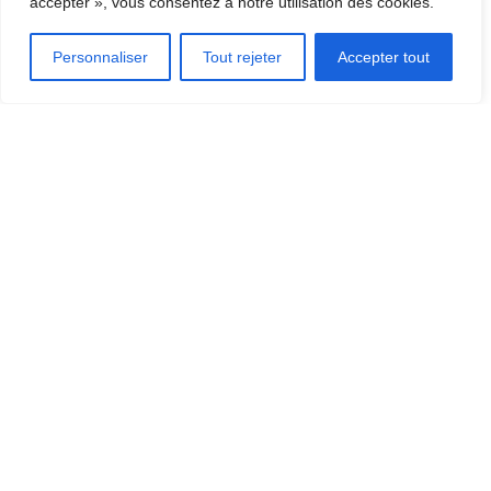
accepter », vous consentez à notre utilisation des cookies.
Personnaliser
Tout rejeter
Accepter tout
OÙ MANGER?
OÙ DORMIR?