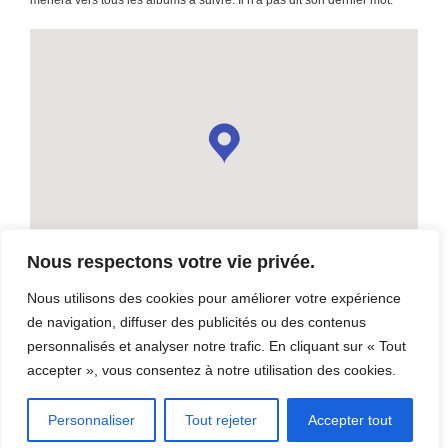
Nous respectons votre vie privée.
Nous utilisons des cookies pour améliorer votre expérience
de navigation, diffuser des publicités ou des contenus
Salle Dussault
personnalisés et analyser notre trafic. En cliquant sur « Tout
accepter », vous consentez à notre utilisation des cookies.
565, rue St-Patrick, Thetford Mines, G6G 5W1
Personnaliser
Tout rejeter
Accepter tout