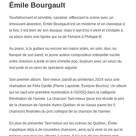
Émile Bourgault
Tourbillonnant et sensible, canalisé, effleurant la scène avec un
émouvant abandon, Émile Bourgault est un moderne et un classique à
la fois; il est bien de son époque, mais il sait d'où il vient et s'installe à
sa place dans une lignée qui va de Ferland à Philippe B.
Au piano, à la guitare ou encore les mains vides, en solo, duo, ou
flanqué de son
band,
le jeune auteur-compositeur-interprète oscille
entre chanson à texte et vers d'oreille pop, toujours avec un souci du
mot juste et un sens du spectacle aiguisé.
Son premier album,
Tant mieux,
paraît au printemps 2024 sous une
réalisation de Félix Dyotte (Pierre Lapointe, Évelyne Brochu). Un album
qui lui vaut une première nomination à l'ADISQ dans la catégorie
Révélation de l'année. La chanson Tant mieux (pour toi) récolte le prix
de la chanson de l'année Hydro-Québec et se classe parmi les 5
chansons finalistes du prix collégial de la chanson de l'année.
En plus de présenter
Tant mieux
sur les scènes du Québec, Émile
s'applique déjà à de nouvelles chansons, ainsi qu'à vivre la vie qui le
mènera vers tous les albums à suivre. Il n'a pas dit son dernier mot.