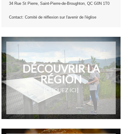
34 Rue St Pierre, Saint-Pierre-de-Broughton, QC G0N 1T0
Contact: Comité de réflexion sur l'avenir de l'église
DÉCOUVRIR LA
RÉGION
[CLIQUEZ ICI]