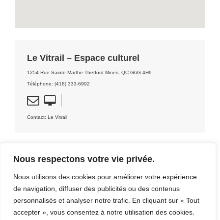
Le Vitrail – Espace culturel
1254 Rue Sainte Marthe Thetford Mines, QC G6G 4H9
Téléphone: (418) 333-6992
Contact: Le Vitrail
Nous respectons votre vie privée.
Nous utilisons des cookies pour améliorer votre expérience
DÉCOUVRIR LA RÉGION
de navigation, diffuser des publicités ou des contenus
[CLIQUEZ ICI]
personnalisés et analyser notre trafic. En cliquant sur « Tout
accepter », vous consentez à notre utilisation des cookies.