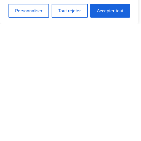
Personnaliser
Tout rejeter
Accepter tout
OÙ MANGER?
OÙ DORMIR?