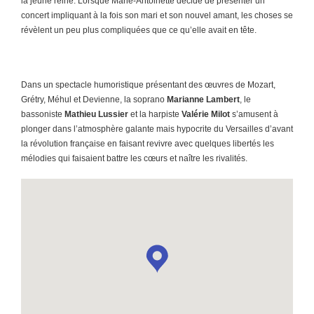
la jeune reine. Lorsque Marie-Antoinette décide de présenter un
concert impliquant à la fois son mari et son nouvel amant, les choses se
révèlent un peu plus compliquées que ce qu’elle avait en tête.
Dans un spectacle humoristique présentant des œuvres de Mozart,
Grétry, Méhul et Devienne, la soprano
Marianne Lambert
, le
bassoniste
Mathieu Lussier
et la harpiste
Valérie Milot
s’amusent à
plonger dans l’atmosphère galante mais hypocrite du Versailles d’avant
la révolution française en faisant revivre avec quelques libertés les
mélodies qui faisaient battre les cœurs et naître les rivalités.