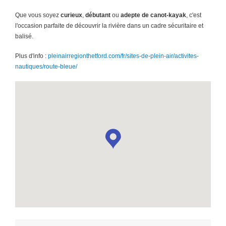
Que vous soyez
curieux
,
débutant
ou
adepte de canot-kayak
, c'est
l'occasion parfaite de découvrir la rivière dans un cadre sécuritaire et
balisé.
Plus d'info :
pleinairregionthetford.com/fr/sites-de-plein-air/activites-
nautiques/route-bleue/