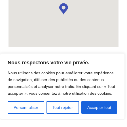
Nous respectons votre vie privée.
Bibliothèque collégiale et municipale
de Thetford Mines
Nous utilisons des cookies pour améliorer votre expérience
de navigation, diffuser des publicités ou des contenus
671 Boulevard Frontenac O, Thetford Mines, QC G6G 1N1
personnalisés et analyser notre trafic. En cliquant sur « Tout
accepter », vous consentez à notre utilisation des cookies.
Personnaliser
Tout rejeter
Accepter tout
DÉCOUVRIR LA RÉGION