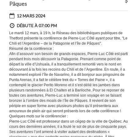
Pâques
12 MARS 2024
DÉBUTE À 07:00 PM
Le mardi 12 mars, à 19 h, le Réseau des bibliothèques publiques de
Thetford présente la conférence de Pierre-Luc Côté ayant pour titre, "Le
Chili et l’Argentine – de la Patagonie et l’île de Pâques".
Résumé de la conférence :
Afin d’assouvir son besoin de grands espaces, Pierre-Luc Côté est parti
pendant trois mois découvrir la Patagonie. Prenant comme point de
départ la ville d’Ushuaïa, il a tranquillement remonté vers le nord en
découvrant à la fois les recoins du Chili et de l’Argentine. En route, il a
notamment exploré l’île de Navarino, il a dit bonjour aux pingouins de
Punta Arenas, il a fait le célèbre trek du « Torres del Paine », il a
contemplé le glacier Perito Moreno et il s’est délié les jambes dans
plusieurs randonnées à El Chalten et à Bariloche. Pour se reposer de
toutes ces aventures, Pierre-Luc a terminé son voyage en se faisant
bronzer à l’ombre des moaïs de l’île de Pâques. Il revient de son
périple en super forme avec plusieurs photos qu’il présentera aux
amoureux de plein air qui seront présents lors de cette conférence !
Quelques mots sur le conférencier :
Pierre-Luc Côté est professeur dans un cégep de la ville de Québec. Au
cours des dernières années, il a foulé le sol de plus de cinquante pays.
Ses aventures l’ont amené à visiter autant des destinations «