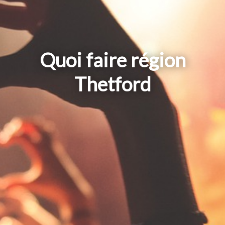
Quoi faire région
Thetford