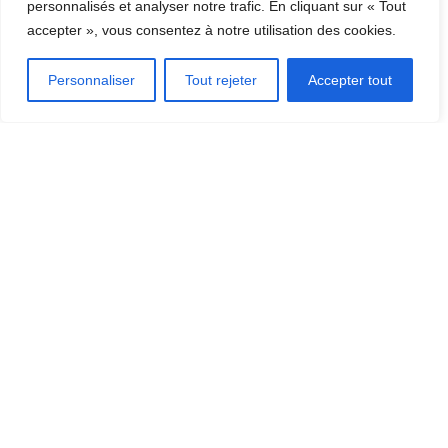
personnalisés et analyser notre trafic. En cliquant sur « Tout
accepter », vous consentez à notre utilisation des cookies.
Personnaliser
Tout rejeter
Accepter tout
Station des arts
262, Rue Notre Dame Ouest, Thetford Mines, QC G6G 1J8
Téléphone: (418) 335-2981
Contact: Ville de Thetford Mines
DÉCOUVRIR LA RÉGION