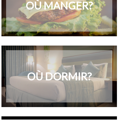
OÙ MANGER?
OÙ DORMIR?