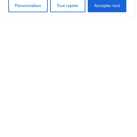
Personnaliser
Tout rejeter
Accepter tout
Contact: Marché public de Thetford
OÙ MANGER?
OÙ DORMIR?