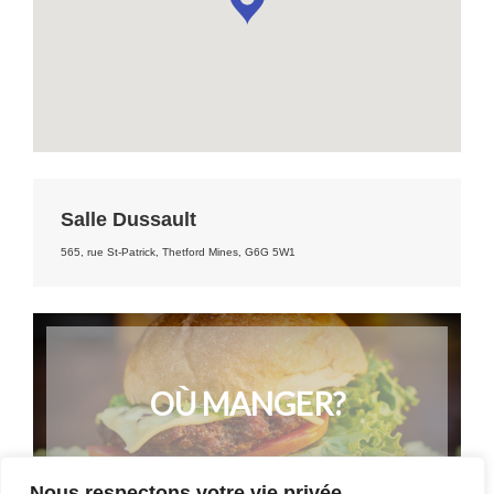
Salle Dussault
565, rue St-Patrick, Thetford Mines, G6G 5W1
OÙ MANGER?
Nous respectons votre vie privée.