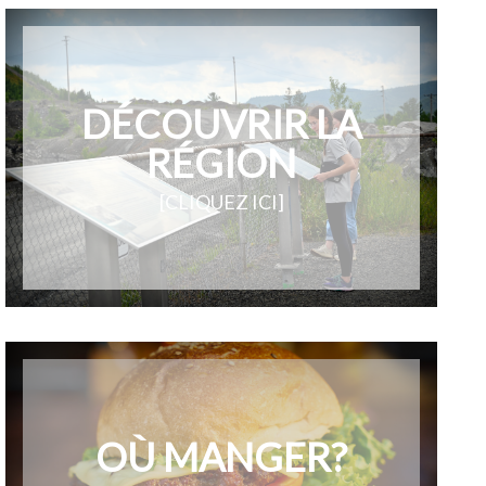
DÉCOUVRIR LA
RÉGION
[CLIQUEZ ICI]
OÙ MANGER?