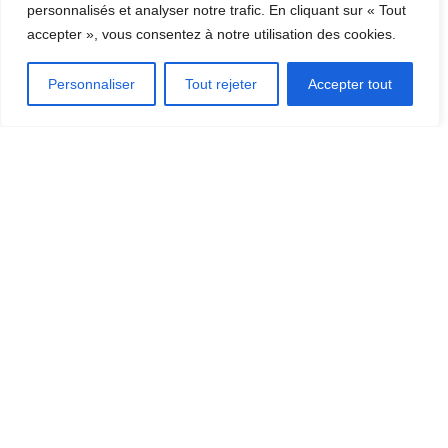
DÉCOUVRIR LA RÉGION
personnalisés et analyser notre trafic. En cliquant sur « Tout
[CLIQUEZ ICI]
accepter », vous consentez à notre utilisation des cookies.
Personnaliser
Tout rejeter
Accepter tout
OÙ MANGER?
OÙ DORMIR?