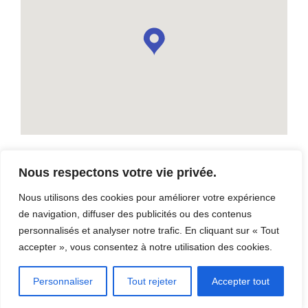
Nous respectons votre vie privée.
Maison de la culture
Nous utilisons des cookies pour améliorer votre expérience
5 Rue De La Fabrique, Thetford Mines, QC G6G 2N4
de navigation, diffuser des publicités ou des contenus
Téléphone: (418) 335-2981
personnalisés et analyser notre trafic. En cliquant sur « Tout
Contact: Ville de Thetford Mines
accepter », vous consentez à notre utilisation des cookies.
Personnaliser
Tout rejeter
Accepter tout