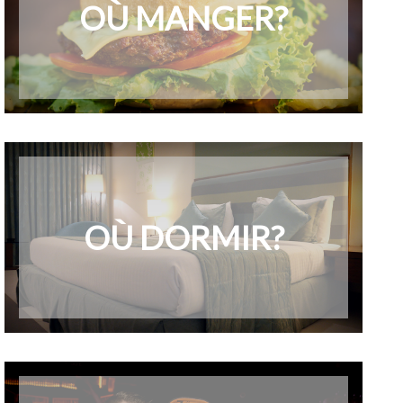
OÙ MANGER?
OÙ DORMIR?