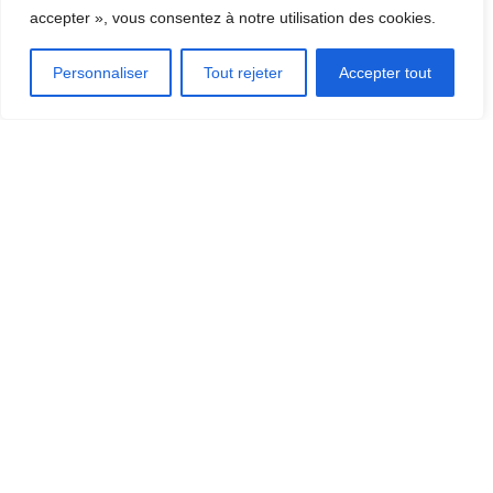
[CLIQUEZ ICI]
accepter », vous consentez à notre utilisation des cookies.
Personnaliser
Tout rejeter
Accepter tout
OÙ MANGER?
OÙ DORMIR?