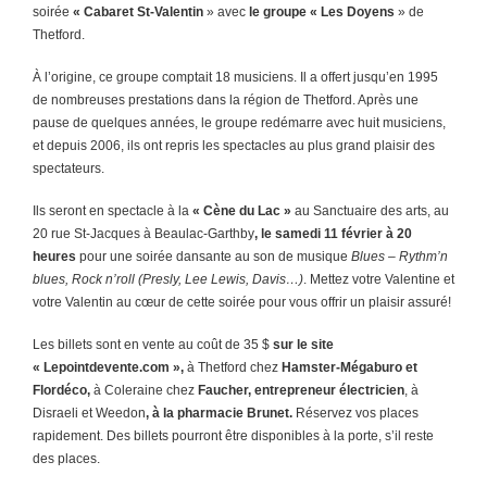
soirée
« Cabaret St-Valentin
» avec
le groupe « Les Doyens
» de
Thetford.
À l’origine, ce groupe comptait 18 musiciens. Il a offert jusqu’en 1995
de nombreuses prestations dans la région de Thetford. Après une
pause de quelques années, le groupe redémarre avec huit musiciens,
et depuis 2006, ils ont repris les spectacles au plus grand plaisir des
spectateurs.
Ils seront en spectacle à la
« Cène du Lac »
au Sanctuaire des arts, au
20 rue St-Jacques à Beaulac-Garthby
, le samedi 11 février à 20
heures
pour une soirée dansante au son de musique
Blues – Rythm’n
blues, Rock n’roll (Presly, Lee Lewis, Davis…)
. Mettez votre Valentine et
votre Valentin au cœur de cette soirée pour vous offrir un plaisir assuré!
Les billets sont en vente au coût de 35 $
sur le site
« Lepointdevente.com »,
à Thetford chez
Hamster-Mégaburo et
Flordéco,
à Coleraine chez
Faucher, entrepreneur électricien
, à
Disraeli et Weedon
, à la pharmacie Brunet.
Réservez vos places
rapidement. Des billets pourront être disponibles à la porte, s’il reste
des places.