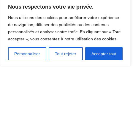
Nous respectons votre vie privée.
Nous utilisons des cookies pour améliorer votre expérience
de navigation, diffuser des publicités ou des contenus
personnalisés et analyser notre trafic. En cliquant sur « Tout
accepter », vous consentez à notre utilisation des cookies.
Personnaliser
Tout rejeter
Accepter tout
La Cène du Lac – Sanctuaire des Arts
20, Rue St Jacques Beaulac-Garthby, QC G0Y 1B0
Téléphone: (581) 835-0222