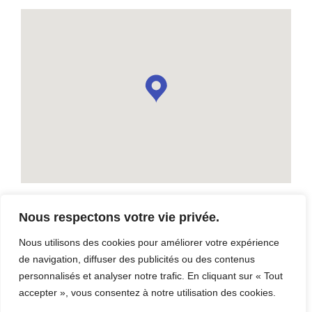
Nous respectons votre vie privée.
Bibliothèque l’Hiboucou
Nous utilisons des cookies pour améliorer votre expérience
5 rue de la Fabrique Thetford Mines G6G 2N4
de navigation, diffuser des publicités ou des contenus
Téléphone: (418) 335-6111
personnalisés et analyser notre trafic. En cliquant sur « Tout
accepter », vous consentez à notre utilisation des cookies.
Contact: Bibliothèques publiques de Thetford