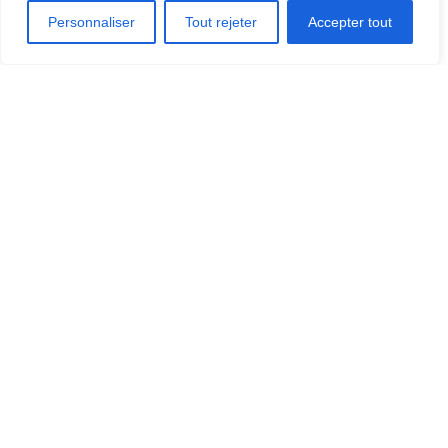
Personnaliser
Tout rejeter
Accepter tout
DÉCOUVRIR LA RÉGION
[CLIQUEZ ICI]
OÙ MANGER?