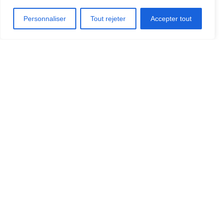
Personnaliser
Tout rejeter
Accepter tout
OÙ MANGER?
OÙ DORMIR?