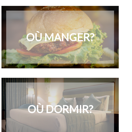
OÙ MANGER?
OÙ DORMIR?