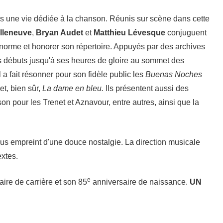
ès une vie dédiée à la chanson. Réunis sur scène dans cette
illeneuve
,
Bryan Audet
et
Matthieu Lévesque
conjuguent
 norme et honorer son répertoire. Appuyés par des archives
 ses débuts jusqu'à ses heures de gloire au sommet des
a fait résonner pour son fidèle public les
Buenas Noches
et, bien sûr,
La dame en bleu.
Ils présentent aussi des
son pour les Trenet et Aznavour, entre autres, ainsi que la
s empreint d'une douce nostalgie. La direction musicale
extes.
e
ire de carrière et son 85
anniversaire de naissance.
UN