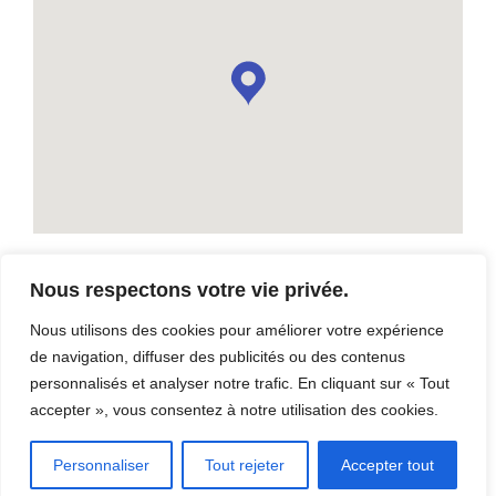
Nous respectons votre vie privée.
Gravière de Saint-Pierre-de-Broughton
Nous utilisons des cookies pour améliorer votre expérience
16e Rang, Saint-Pierre-de-Broughton, G0N 1T0
de navigation, diffuser des publicités ou des contenus
personnalisés et analyser notre trafic. En cliquant sur « Tout
accepter », vous consentez à notre utilisation des cookies.
Contact: Weekend du Vieux West
Personnaliser
Tout rejeter
Accepter tout