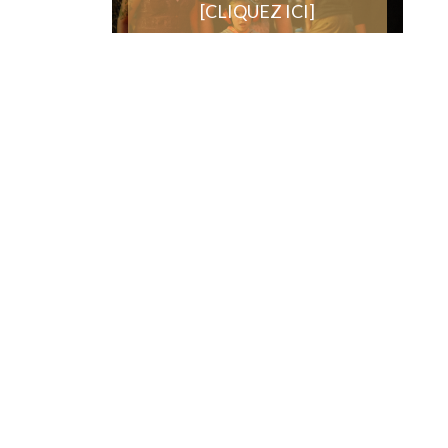
[CLIQUEZ ICI]
DE LA MRC DES APPALACHES