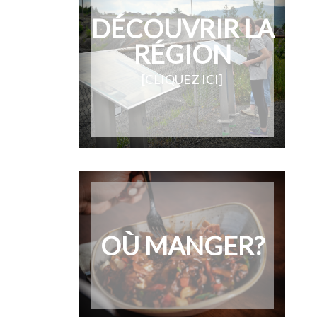
DÉCOUVRIR LA
RÉGION
[CLIQUEZ ICI]
OÙ MANGER?