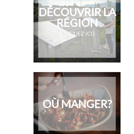
DÉCOUVRIR LA
RÉGION
[CLIQUEZ ICI]
OÙ MANGER?