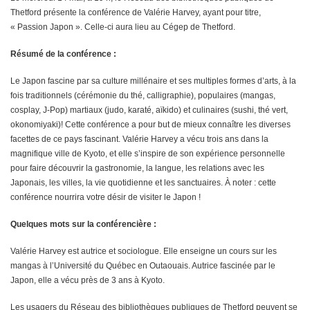
Thetford présente la conférence de Valérie Harvey, ayant pour titre,
« Passion Japon ». Celle-ci aura lieu au Cégep de Thetford.
Résumé de la conférence :
Le Japon fascine par sa culture millénaire et ses multiples formes d’arts, à la
fois traditionnels (cérémonie du thé, calligraphie), populaires (mangas,
cosplay, J-Pop) martiaux (judo, karaté, aïkido) et culinaires (sushi, thé vert,
okonomiyaki)! Cette conférence a pour but de mieux connaître les diverses
facettes de ce pays fascinant. Valérie Harvey a vécu trois ans dans la
magnifique ville de Kyoto, et elle s’inspire de son expérience personnelle
pour faire découvrir la gastronomie, la langue, les relations avec les
Japonais, les villes, la vie quotidienne et les sanctuaires. À noter : cette
conférence nourrira votre désir de visiter le Japon !
Quelques mots sur la conférencière :
Valérie Harvey est autrice et sociologue. Elle enseigne un cours sur les
mangas à l’Université du Québec en Outaouais. Autrice fascinée par le
Japon, elle a vécu près de 3 ans à Kyoto.
Les usagers du Réseau des bibliothèques publiques de Thetford peuvent se