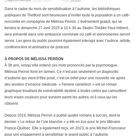
Dans le cadre du mois de sensibilisation à l’autisme, les bibliothèques
publiques de Thetford sont heureuses d’inviter toute la population à un café-
rencontre en compagnie de Mélissa Perron. L’événement gratuit, qui se
tiendra le dimanche 27 avril 2025 à 10 h 30 au Studio-Théâtre Paul-Hébert,
sera présenté dans une ambiance conviviale où café et viennoiseries seront
servis. Les gens du public pourront également interagir avec l’autrice, artiste,
conférencière et animatrice de podcast.
À PROPOS DE MÉLISSA PERRON
À 38 ans, lorsqu’elle entend ces mots prononcés par la psychologue,
Mélissa Perron fond en larmes. Ce n’est pas seulement un diagnostic
d’autisme qui vient d’être posé, c’est un billet pour une nouvelle vie après
des années d’errance médicale. « Femme caméléon » est un roman
graphique troublant de vulnérabilité destiné à toutes celles qui camouflent
leurs vraies couleurs pour survivre parmi les autres, et à ceux qui les
côtoient.
Depuis 2019, Mélissa Perron a publié quatre romans à succès, dont le
dernier « Le retour de l’oie blanche » a été en lice pour le prix littéraire
France-Québec. Elle a également reçu, en 2023, le prix Michel-Francoeur
pour son engagement à sensibiliser le grand public à l’autisme.