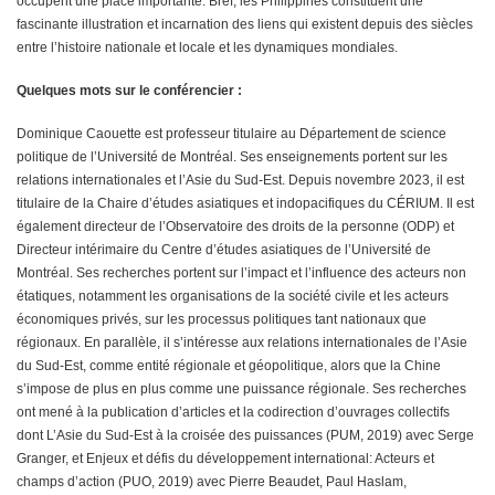
occupent une place importante. Bref, les Philippines constituent une
fascinante illustration et incarnation des liens qui existent depuis des siècles
entre l’histoire nationale et locale et les dynamiques mondiales.
Quelques mots sur le conférencier :
Dominique Caouette est professeur titulaire au Département de science
politique de l’Université de Montréal. Ses enseignements portent sur les
relations internationales et l’Asie du Sud-Est. Depuis novembre 2023, il est
titulaire de la Chaire d’études asiatiques et indopacifiques du CÉRIUM. Il est
également directeur de l’Observatoire des droits de la personne (ODP) et
Directeur intérimaire du Centre d’études asiatiques de l’Université de
Montréal. Ses recherches portent sur l’impact et l’influence des acteurs non
étatiques, notamment les organisations de la société civile et les acteurs
économiques privés, sur les processus politiques tant nationaux que
régionaux. En parallèle, il s’intéresse aux relations internationales de l’Asie
du Sud-Est, comme entité régionale et géopolitique, alors que la Chine
s’impose de plus en plus comme une puissance régionale. Ses recherches
ont mené à la publication d’articles et la codirection d’ouvrages collectifs
dont L’Asie du Sud-Est à la croisée des puissances (PUM, 2019) avec Serge
Granger, et Enjeux et défis du développement international: Acteurs et
champs d’action (PUO, 2019) avec Pierre Beaudet, Paul Haslam,