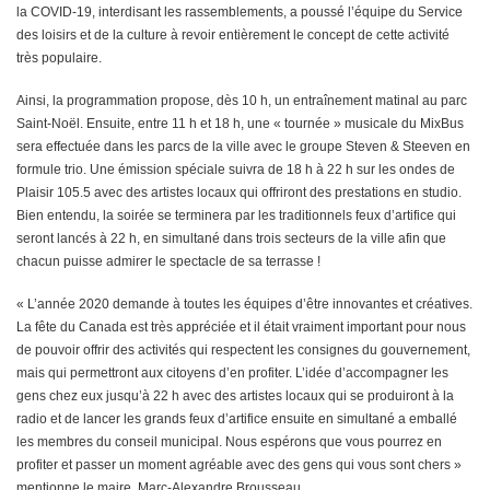
la COVID-19, interdisant les rassemblements, a poussé l’équipe du Service
des loisirs et de la culture à revoir entièrement le concept de cette activité
très populaire.
Ainsi, la programmation propose, dès 10 h, un entraînement matinal au parc
Saint-Noël. Ensuite, entre 11 h et 18 h, une « tournée » musicale du MixBus
sera effectuée dans les parcs de la ville avec le groupe Steven & Steeven en
formule trio. Une émission spéciale suivra de 18 h à 22 h sur les ondes de
Plaisir 105.5 avec des artistes locaux qui offriront des prestations en studio.
Bien entendu, la soirée se terminera par les traditionnels feux d’artifice qui
seront lancés à 22 h, en simultané dans trois secteurs de la ville afin que
chacun puisse admirer le spectacle de sa terrasse !
« L’année 2020 demande à toutes les équipes d’être innovantes et créatives.
La fête du Canada est très appréciée et il était vraiment important pour nous
de pouvoir offrir des activités qui respectent les consignes du gouvernement,
mais qui permettront aux citoyens d’en profiter. L’idée d’accompagner les
gens chez eux jusqu’à 22 h avec des artistes locaux qui se produiront à la
radio et de lancer les grands feux d’artifice ensuite en simultané a emballé
les membres du conseil municipal. Nous espérons que vous pourrez en
profiter et passer un moment agréable avec des gens qui vous sont chers »
mentionne le maire, Marc-Alexandre Brousseau.