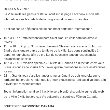
DÉTAILS À VENIR
La Ville invite les gens à rester à l’affût sur sa page Facebook et son site
internet où tous les détails de la programmation seront dévoilés.
Il est par contre déjà possible de confirmer certaines informations :
10 h à 11 h : Entraînement au parc Saint-Noël en collaboration avec le
CAPS.
11 h à 18 h : Pop up Show avec Steven & Steeven sur la scène du Mixbus
Studio dans quatre parcs du territoire de la ville. Les gens sont invités à
apporter leur chaise afin de profiter du spectacle tout en respectant la
distanciation sociale.
18 h à 22 h : Émission spéciale « La fête du Canada en direct de chez-vous
!» sur les ondes de Plaisir 105.5 avec quatre prestations musicales d’artistes
locaux.
22 h : Grands feux d’artifice lancés simultanément de trois endroits sur le
territoire thetfordois. À noter que les lieux exacts ne seront pas divulgués afin
d’éviter les rassemblements.
Toute l’information relative à l’activité sera bientôt disponible sur le site web
de la Ville à villethetford.ca / Vie culturelle et sportive / Fête du Canada.
SOUTIEN DE PATRIMOINE CANADA