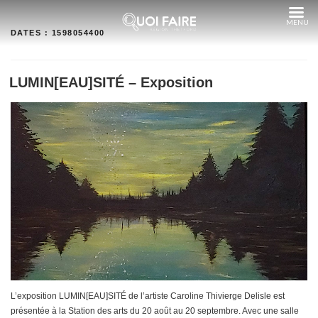
Aller
au
contenu
DATES :
1598054400
LUMIN[EAU]SITÉ – Exposition
L’exposition LUMIN[EAU]SITÉ de l’artiste Caroline Thivierge Delisle est
présentée à la Station des arts du 20 août au 20 septembre. Avec une salle