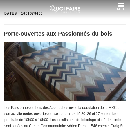
Aller
au
contenu
DATES :
1601078400
Porte-ouvertes aux Passionnés du bois
Les Passionnés du bois des Appalaches invite la population de la MRC à
son activité portes-ouvertes qui se tiendra les 19,20, 26 et 27 septembre
prochain de 10h00 à 16h00. Les installations de bricolage et d’ébénisterie
sont situées au Centre Communautaire Adrien Dumas, 546 chemin Craig St-