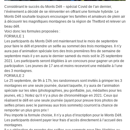
Considérant le succès du Monts Défi – spécial Covid de l’an dernier,
l’événement a décidé de se réinventer en offrant une formule hybride. Le
Monts Défi souhaite toujours encourager les familles et amateurs de plein air
à découvrir les magnifiques montagnes de la région de Thetford et relever un
beau défi.
Voici donc les formules proposées :
FORMULE 1
Les participants du Monts Défi ont maintenant tout le mois de septembre
pour faire le défi et prendre un selfie au sommet des trois montagnes. Il n’y
aura pas d’animation spéciale lors des trois premières fins de semaine de
septembre mais il y en aura le dernier samedi du mois soit le 25 septembre
2021. Les participants seront éligibles à un concours pour gagner un prix de
participation. Les jeunes de 17 ans et moins recevront une médaille à l’une
des 3 montagnes.
FORMULE 2
Le 25 septembre, de 9h à 17h, les randonneurs sont invités à grimper les 3
montagnes en une seule journée, durant laquelle, il y aura de l’animation
spéciale sur les sites (photographies, jeu gonflable, jus, médailles pour les
jeunes, etc.). Notez qu’il n’y a plus de chronométrage en 2021. Ceux qui
réalisent le défi en une seule journée (ayant pour preuve trois photos de
selfies prises avec le panneau aux trois sommets) courront la chance de
remporter un plus gros prix !
Peu importe la formule choisie, Il n’y a plus d’inscription pour le Monts Défi.
Les participants doivent payer leur frais d’accès directement à l’accueil des
montagnes.