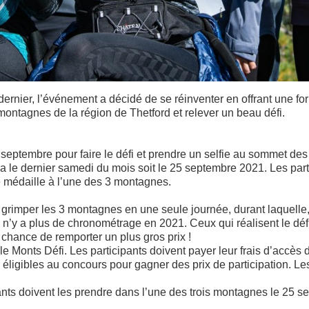
dernier, l’événement a décidé de se réinventer en offrant une fo
 montagnes de la région de Thetford et relever un beau défi.
 septembre pour faire le défi et prendre un selfie au sommet des 
a le dernier samedi du mois soit le 25 septembre 2021. Les part
e médaille à l’une des 3 montagnes.
grimper les 3 montagnes en une seule journée, durant laquelle, i
’il n’y a plus de chronométrage en 2021. Ceux qui réalisent le dé
 chance de remporter un plus gros prix !
r le Monts Défi. Les participants doivent payer leur frais d’accè
e éligibles au concours pour gagner des prix de participation. L
ipants doivent les prendre dans l’une des trois montagnes le 25 s