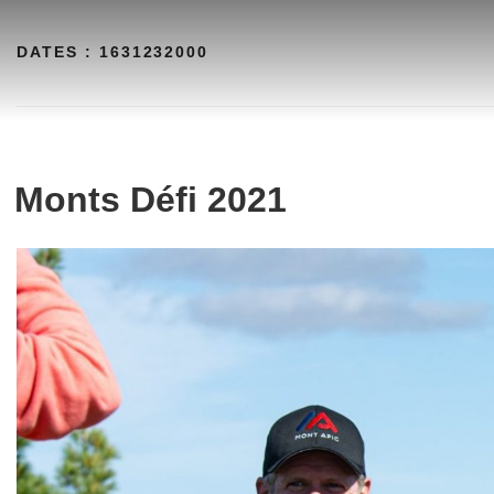
Aller
au
DATES :
1631232000
contenu
Monts Défi 2021