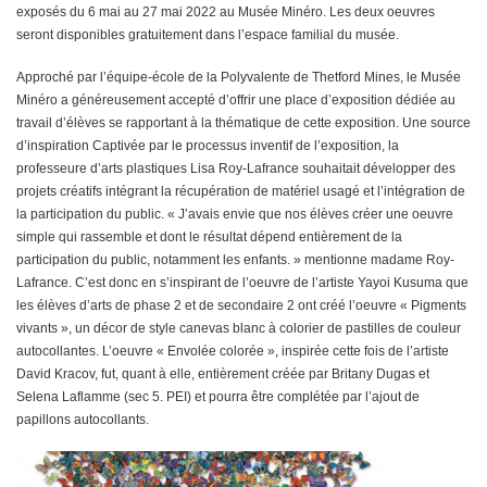
exposés du 6 mai au 27 mai 2022 au Musée Minéro. Les deux oeuvres
seront disponibles gratuitement dans l’espace familial du musée.
Approché par l’équipe-école de la Polyvalente de Thetford Mines, le Musée
Minéro a généreusement accepté d’offrir une place d’exposition dédiée au
travail d’élèves se rapportant à la thématique de cette exposition. Une source
d’inspiration Captivée par le processus inventif de l’exposition, la
professeure d’arts plastiques Lisa Roy-Lafrance souhaitait développer des
projets créatifs intégrant la récupération de matériel usagé et l’intégration de
la participation du public. « J’avais envie que nos élèves créer une oeuvre
simple qui rassemble et dont le résultat dépend entièrement de la
participation du public, notamment les enfants. » mentionne madame Roy-
Lafrance. C’est donc en s’inspirant de l’oeuvre de l’artiste Yayoi Kusuma que
les élèves d’arts de phase 2 et de secondaire 2 ont créé l’oeuvre « Pigments
vivants », un décor de style canevas blanc à colorier de pastilles de couleur
autocollantes. L’oeuvre « Envolée colorée », inspirée cette fois de l’artiste
David Kracov, fut, quant à elle, entièrement créée par Britany Dugas et
Selena Laflamme (sec 5. PEI) et pourra être complétée par l’ajout de
papillons autocollants.