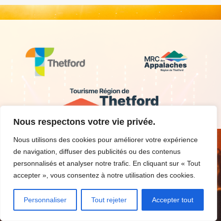
Nous respectons votre vie privée.
Nous utilisons des cookies pour améliorer votre expérience
de navigation, diffuser des publicités ou des contenus
personnalisés et analyser notre trafic. En cliquant sur « Tout
Nous contacter
Critères d’admissibilité
accepter », vous consentez à notre utilisation des cookies.
Découvrir la région
Conditions d’utilisation
Inscrire un événement
Personnaliser
Tout rejeter
Accepter tout