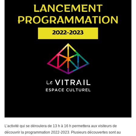
L’activité qui se déroulera de 13 h à 16 h permettera aux visiteurs de
découvrir la programmation 2022-2023. Plusieurs découvertes sont au