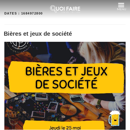
Aller
au
contenu
DATES :
1684972800
Bières et jeux de société