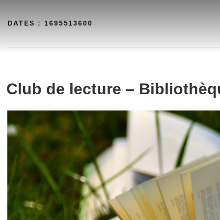
Aller
au
DATES :
1695513600
contenu
Club de lecture – Bibliothèq